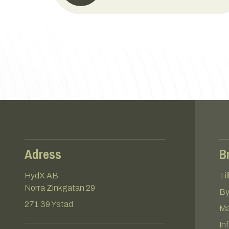
Adress
B
HydX AB
Ti
Norra Zinkgatan 29
By
271 39 Ystad
Ma
In