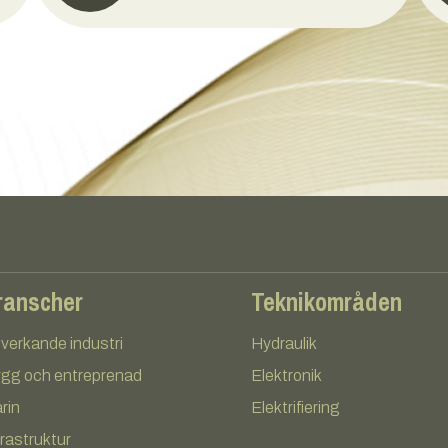
ranscher
Teknikområden
llverkande industri
Hydraulik
gg och entreprenad
Elektronik
rin
Elektrifiering
frastruktur