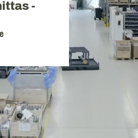
ittas -
e