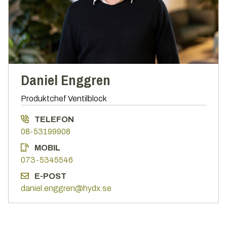
Daniel Enggren
Produktchef Ventilblock
TELEFON
08-53199908
MOBIL
073-5345546
E-POST
daniel.enggren@hydx.se