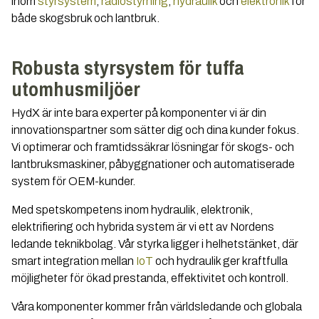
inom
styrsystem
,
radiostyrning
,
hydraulik
och
elektronik
för
både skogsbruk och lantbruk.
Robusta styrsystem för tuffa
utomhusmiljöer
HydX är inte bara experter på komponenter vi är din
innovationspartner som sätter dig och dina kunder fokus.
Vi optimerar och framtidssäkrar lösningar för skogs- och
lantbruksmaskiner, påbyggnationer och automatiserade
system för OEM-kunder.
Med spetskompetens inom hydraulik, elektronik,
elektrifiering och hybrida system är vi ett av Nordens
ledande teknikbolag. Vår styrka ligger i helhetstänket, där
smart integration mellan
IoT
och hydraulik ger kraftfulla
möjligheter för ökad prestanda, effektivitet och kontroll.
Våra komponenter kommer från världsledande och globala