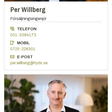
Per Willberg
Försäljningsingenjör
TELEFON
031-3384173
MOBIL
0725-228301
E-POST
per.willberg@hydx.se