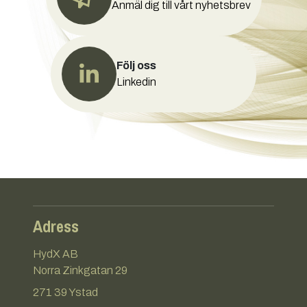
Anmäl dig till vårt nyhetsbrev
Följ oss
Linkedin
Adress
HydX AB
Norra Zinkgatan 29
271 39 Ystad