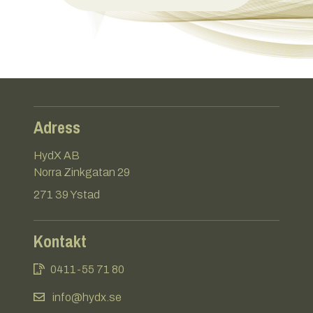
Adress
HydX AB
Norra Zinkgatan 29
271 39 Ystad
Kontakt
0411-55 71 80
info@hydx.se