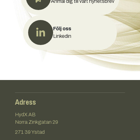
Anmäl dig till vårt nyhetsbrev
Följ oss
Linkedin
Adress
HydX AB
Norra Zinkgatan 29
271 39 Ystad