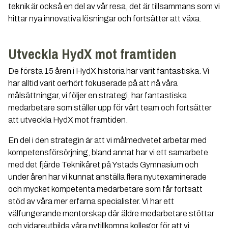
teknik är också en del av vår resa, det är tillsammans som vi
hittar nya innovativa lösningar och fortsätter att växa.
Utveckla HydX mot framtiden
De första 15 åren i HydX historia har varit fantastiska. Vi
har alltid varit oerhört fokuserade på att nå våra
målsättningar, vi följer en strategi, har fantastiska
medarbetare som ställer upp för vårt team och fortsätter
att utveckla HydX mot framtiden.
En del i den strategin är att vi målmedvetet arbetar med
kompetensförsörjning, bland annat har vi ett samarbete
med det fjärde Teknikåret på Ystads Gymnasium och
under åren har vi kunnat anställa flera nyutexaminerade
och mycket kompetenta medarbetare som får fortsatt
stöd av våra mer erfarna specialister. Vi har ett
välfungerande mentorskap där äldre medarbetare stöttar
och vidareutbilda våra nytillkomna kollegor för att vi