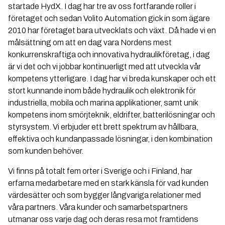
startade HydX. I dag har tre av oss fortfarande roller i
företaget och sedan Volito Automation gick in som ägare
2010 har företaget bara utvecklats och växt. Då hade vi en
målsättning om att en dag vara Nordens mest
konkurrenskraftiga och innovativa hydraulikföretag, i dag
är vi det och vi jobbar kontinuerligt med att utveckla vår
kompetens ytterligare. I dag har vi breda kunskaper och ett
stort kunnande inom både hydraulik och elektronik för
industriella, mobila och marina applikationer, samt unik
kompetens inom smörjteknik, eldrifter, batterilösningar och
styrsystem. Vi erbjuder ett brett spektrum av hållbara,
effektiva och kundanpassade lösningar, i den kombination
som kunden behöver.
Vi finns på totalt fem orter i Sverige och i Finland, har
erfarna medarbetare med en stark känsla för vad kunden
värdesätter och som bygger långvariga relationer med
våra partners. Våra kunder och samarbetspartners
utmanar oss varje dag och deras resa mot framtidens