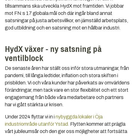
tillsammans ska utveckla HydX mot framtiden. Vi jobbar
mot FN:s 17 globala mål och där ingår bland annat
satsningar på justa arbetsvillkor, en jämställd arbetsplats,
god utbildning och en satsning mot en hållbar industri.
HydX växer - ny satsning på
ventilblock
De senaste åren har ställt oss inför stora utmaningar, från
pandemi, till långa ledtider, inflation och stora skiften i
prisbilden. Vi och våra kunder har påverkats av omvärldens
förändringar, men tack vare en stor flexibilitet och ett stort
engagemang från både våra medarbetare och partners
har vi gått stärkta ur krisen.
Under 2024 flyttar vi in i
nybyggda lokaler i Öja
industriområde utanför Ystad.
Flytten kommer att prägla
vårt jubileumsår och den ger oss möjligheter att fortsätta