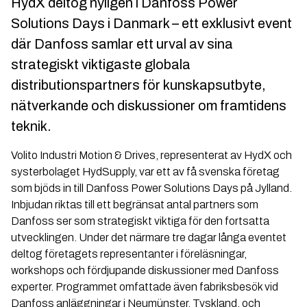
HydX deltog nyligen i Danfoss Power
Solutions Days i Danmark – ett exklusivt event
där Danfoss samlar ett urval av sina
strategiskt viktigaste globala
distributionspartners för kunskapsutbyte,
nätverkande och diskussioner om framtidens
teknik.
Volito Industri Motion & Drives
, representerat av HydX och
systerbolaget HydSupply, var ett av få svenska företag
som bjöds in till Danfoss Power Solutions Days på Jylland.
Inbjudan riktas till ett begränsat antal partners som
Danfoss ser som strategiskt viktiga för den fortsatta
utvecklingen. Under det närmare tre dagar långa eventet
deltog företagets representanter i föreläsningar,
workshops och fördjupande diskussioner med Danfoss
experter. Programmet omfattade även fabriksbesök vid
Danfoss anläggningar i Neumünster, Tyskland, och