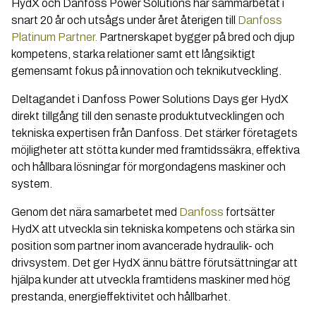
HydX och Danfoss Power Solutions har sammarbetat i
snart 20 år och utsågs under året återigen till
Danfoss
Platinum Partner.
Partnerskapet bygger på bred och djup
kompetens, starka relationer samt ett långsiktigt
gemensamt fokus på innovation och teknikutveckling.
Deltagandet i Danfoss Power Solutions Days ger HydX
direkt tillgång till den senaste produktutvecklingen och
tekniska expertisen från Danfoss. Det stärker företagets
möjligheter att stötta kunder med framtidssäkra, effektiva
och hållbara lösningar för morgondagens maskiner och
system.
Genom det nära samarbetet med
Danfoss
fortsätter
HydX att utveckla sin tekniska kompetens och stärka sin
position som partner inom avancerade hydraulik- och
drivsystem.
Det ger HydX ännu bättre förutsättningar att
hjälpa kunder att utveckla framtidens maskiner med hög
prestanda, energieffektivitet och hållbarhet.