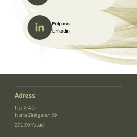
Följ oss
Linkedin
Adress
HydX AB
Norra Zinkgatan 29
271 39 Ystad